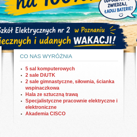
HP oraz DELL. W pracowniach DiUTK drukarki
Nowoczesny sprzęt
3D.
inał
Dysponujemy nowoczesnym sprzętem w
Pok
pracowniach elektrycznych i elektronicznych
CO NAS WYRÓŻNIA
5 sal komputerowych
2 sale DiUTK
2 sale gimnastyczne, siłownia, ścianka
wspinaczkowa
Hala ze sztuczną trawą
Specjalistyczne pracownie elektryczne i
elektroniczne
Akademia CISCO