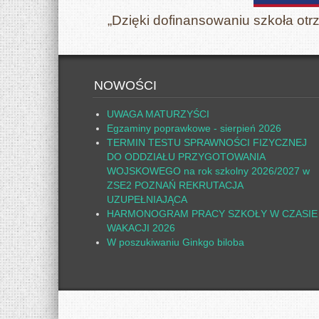
„Dzięki dofinansowaniu szkoła otr
NOWOŚCI
UWAGA MATURZYŚCI
Egzaminy poprawkowe - sierpień 2026
TERMIN TESTU SPRAWNOŚCI FIZYCZNEJ
DO ODDZIAŁU PRZYGOTOWANIA
WOJSKOWEGO na rok szkolny 2026/2027 w
ZSE2 POZNAŃ REKRUTACJA
UZUPEŁNIAJĄCA
HARMONOGRAM PRACY SZKOŁY W CZASIE
WAKACJI 2026
W poszukiwaniu Ginkgo biloba