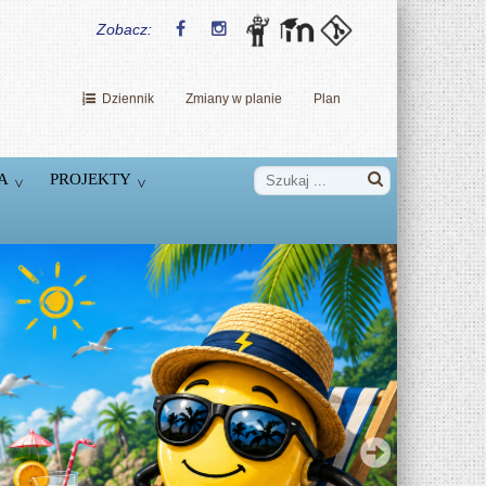
Zobacz:
Dziennik
Zmiany w planie
Plan
A
PROJEKTY
Dzień Nowych Technologii