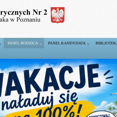
PANEL RODZICA
PANEL KANDYDATA
BIBLIOTEK
5 Pracowni
komputerowych
T.
Pracownie wyposażone w markowy sprzęt firm