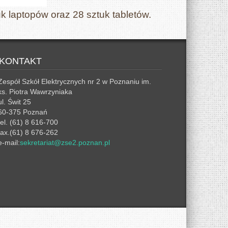
k laptopów oraz 28 sztuk tabletów.
KONTAKT
Zespół Szkół Elektrycznych nr 2 w Poznaniu im.
ks. Piotra Wawrzyniaka
ul. Świt 25
60-375 Poznań
tel. (61) 8 616-700
fax.(61) 8 676-262
e-mail:
sekretariat@zse2.poznan.pl