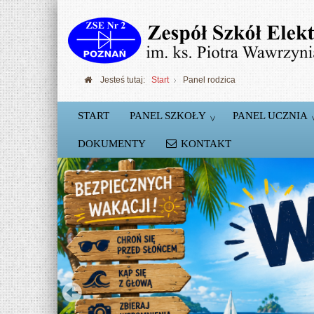
Jesteś tutaj:
Start
Panel rodzica
START
PANEL SZKOŁY
PANEL UCZNIA
DOKUMENTY
KONTAKT
Szkolne Koło Robotyki
Podstawy konstruowania robotów Lego NX