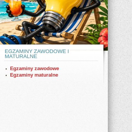
w ZSE
az samochodów elektrycznych Tesla model
X i S. Zaprezentowano też VW eGolf.
EGZAMINY ZAWODOWE I
MATURALNE
Egzaminy zawodowe
Egzaminy maturalne