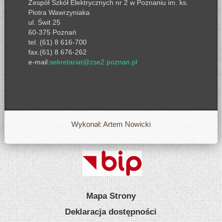
Zespół Szkół Elektrycznych nr 2 w Poznaniu im. ks.
Piotra Wawrzyniaka
ul. Świt 25
60-375 Poznań
tel. (61) 8 616-700
fax.(61) 8 676-262
e-mail:
sekretariat@zse2.poznan.pl
Wykonał: Artem Nowicki
Mapa Strony
Deklaracja dostępności