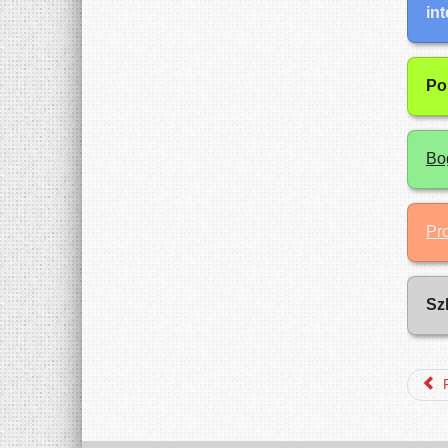
in
Po
Bo
Pr
Sz