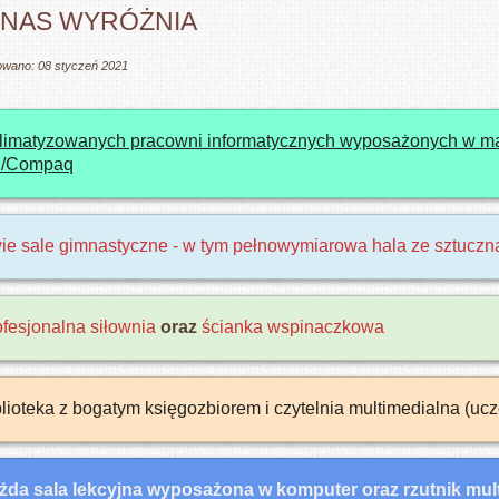
 NAS WYRÓŻNIA
owano: 08 styczeń 2021
klimatyzowanych pracowni informatycznych wyposażonych w ma
/Compaq
ie sale gimnastyczne - w tym pełnowymiarowa hala ze sztuczn
ofesjonalna siłownia
oraz
ścianka wspinaczkowa
blioteka z bogatym księgozbiorem i czytelnia multimedialna (
żda sala lekcyjna wyposażona w komputer oraz rzutnik mult