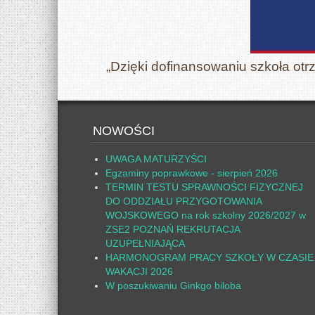
„Dzięki dofinansowaniu szkoła otr
NOWOŚCI
UWAGA MATURZYŚCI
Egzaminy poprawkowe - sierpień 2026
TERMIN TESTU SPRAWNOŚCI FIZYCZNEJ
DO ODDZIAŁU PRZYGOTOWANIA
WOJSKOWEGO na rok szkolny 2026/2027 w
ZSE2 POZNAŃ REKRUTACJA
UZUPEŁNIAJĄCA
HARMONOGRAM PRACY SZKOŁY W CZASIE
WAKACJI 2026
W poszukiwaniu Ginkgo biloba