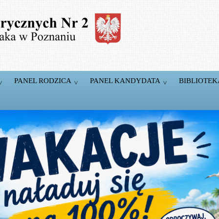
PANEL RODZICA
PANEL KANDYDATA
BIBLIOTEK
5 Pracowni
komputerowych
T.
Pracownie wyposażone w markowy sprzęt firm