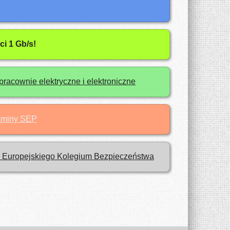
i 1 Gb/s!
pracownie elektryczne i elektroniczne
zaminy SEP
- Europejskiego Kolegium Bezpieczeństwa