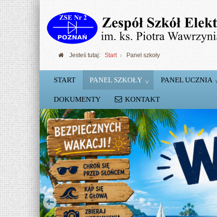
Jesteś tutaj:
Start
Panel szkoły
START
PANEL SZKOŁY
PANEL UCZNIA
DOKUMENTY
KONTAKT
Szkolne Koło Robotyki
Podstawy konstruowania robotów Lego NX