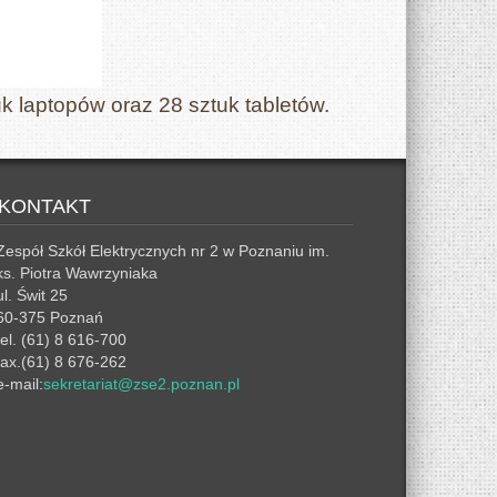
k laptopów oraz 28 sztuk tabletów.
KONTAKT
Zespół Szkół Elektrycznych nr 2 w Poznaniu im.
ks. Piotra Wawrzyniaka
ul. Świt 25
60-375 Poznań
tel. (61) 8 616-700
fax.(61) 8 676-262
e-mail:
sekretariat@zse2.poznan.pl