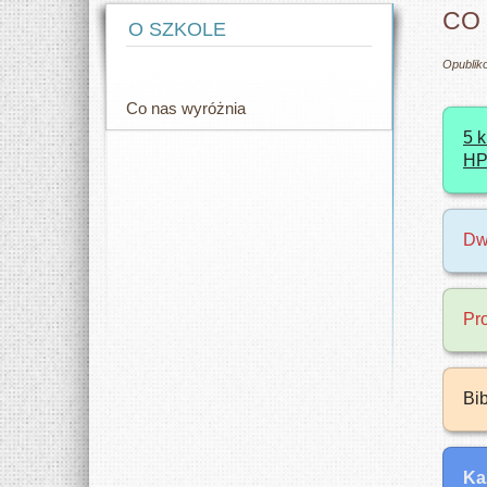
CO
O SZKOLE
Opublik
Co nas wyróżnia
5 
HP
Dw
Pr
Bi
Ka