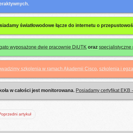
teraktywnych.
siadamy światłowodowe łącze do internetu o przepustowośc
gato wyposażone dwie pracownie DiUTK
oraz
specjalistyczne 
owadzimy szkolenia w ramach Akademii Cisco
,
szkolenia i eg
koła w całości jest monitorowana.
Posiadamy certyfikat EKB 
Poprzedni artykuł