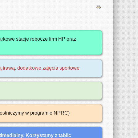
rkowe stacje robocze firm HP oraz
ą trawą, dodatkowe zajęcia sportowe
uczestniczymy w programie NPRC)
imedialny. Korzystamy z tablic