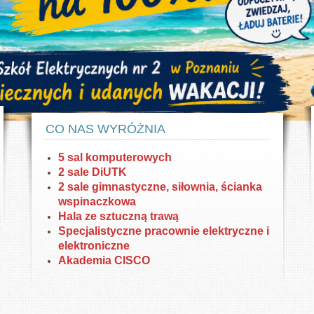
HP oraz DELL. W pracowniach DiUTK drukarki
Nowoczesny sprzęt
3D.
inał
Dysponujemy nowoczesnym sprzętem w
Pok
pracowniach elektrycznych i elektronicznych
CO NAS WYRÓŻNIA
5 sal komputerowych
2 sale DiUTK
2 sale gimnastyczne, siłownia, ścianka
wspinaczkowa
Hala ze sztuczną trawą
Specjalistyczne pracownie elektryczne i
elektroniczne
Akademia CISCO