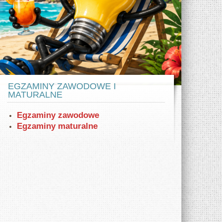
w ZSE
az samochodów elektrycznych Tesla model
X i S. Zaprezentowano też VW eGolf.
EGZAMINY ZAWODOWE I
MATURALNE
Egzaminy zawodowe
Egzaminy maturalne