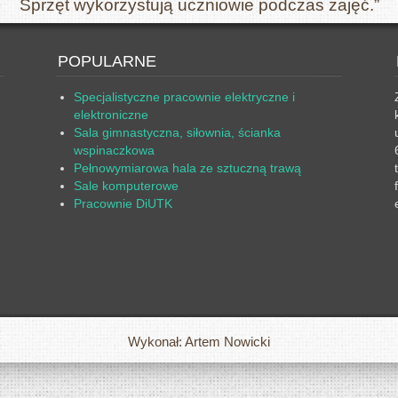
Sprzęt wykorzystują uczniowie podczas zajęć.”
POPULARNE
Specjalistyczne pracownie elektryczne i
elektroniczne
Sala gimnastyczna, siłownia, ścianka
wspinaczkowa
Pełnowymiarowa hala ze sztuczną trawą
Sale komputerowe
Pracownie DiUTK
Wykonał: Artem Nowicki