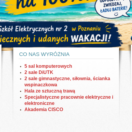
HP oraz DELL. W pracowniach DiUTK drukarki
Nowoczesny sprzęt
3D.
inał
Dysponujemy nowoczesnym sprzętem w
Pok
pracowniach elektrycznych i elektronicznych
CO NAS WYRÓŻNIA
5 sal komputerowych
2 sale DiUTK
2 sale gimnastyczne, siłownia, ścianka
wspinaczkowa
Hala ze sztuczną trawą
Specjalistyczne pracownie elektryczne i
elektroniczne
Akademia CISCO