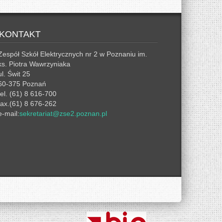
KONTAKT
Zespół Szkół Elektrycznych nr 2 w Poznaniu im.
ks. Piotra Wawrzyniaka
ul. Świt 25
60-375 Poznań
tel. (61) 8 616-700
fax.(61) 8 676-262
e-mail:
sekretariat@zse2.poznan.pl