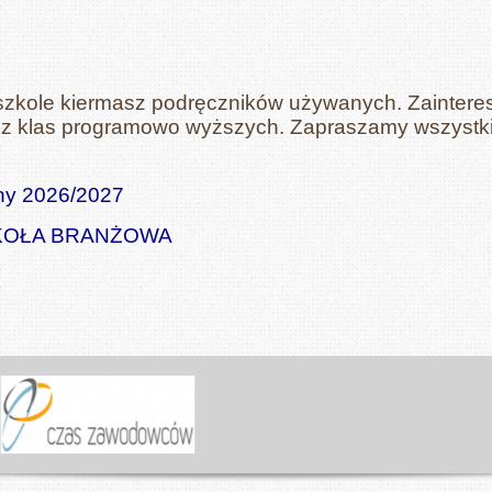
szkole kiermasz podręczników używanych. Zaintere
w z klas programowo wyższych. Zapraszamy wszystk
ny 2026/202
7
 SZKOŁA BRANŻOWA