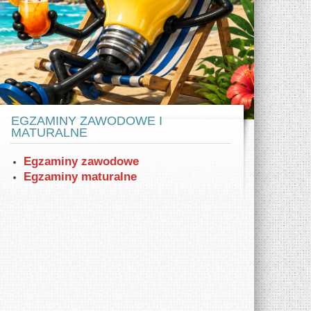
w ZSE
az samochodów elektrycznych Tesla model
X i S. Zaprezentowano też VW eGolf.
EGZAMINY ZAWODOWE I
MATURALNE
Egzaminy zawodowe
Egzaminy maturalne