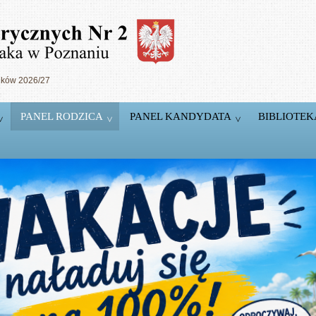
ików 2026/27
PANEL RODZICA
PANEL KANDYDATA
BIBLIOTEK
5 Pracowni
komputerowych
T.
Pracownie wyposażone w markowy sprzęt firm