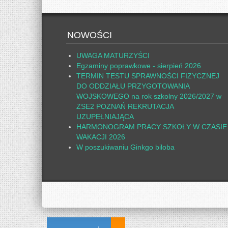
NOWOŚCI
UWAGA MATURZYŚCI
Egzaminy poprawkowe - sierpień 2026
TERMIN TESTU SPRAWNOŚCI FIZYCZNEJ
DO ODDZIAŁU PRZYGOTOWANIA
WOJSKOWEGO na rok szkolny 2026/2027 w
ZSE2 POZNAŃ REKRUTACJA
UZUPEŁNIAJĄCA
HARMONOGRAM PRACY SZKOŁY W CZASIE
WAKACJI 2026
W poszukiwaniu Ginkgo biloba