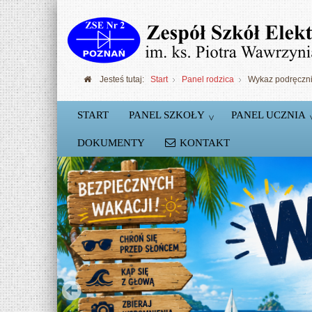
Jesteś tutaj:
Start
Panel rodzica
Wykaz podręczn
START
PANEL SZKOŁY
PANEL UCZNIA
DOKUMENTY
KONTAKT
Szkolne Koło Robotyki
Podstawy konstruowania robotów Lego NX