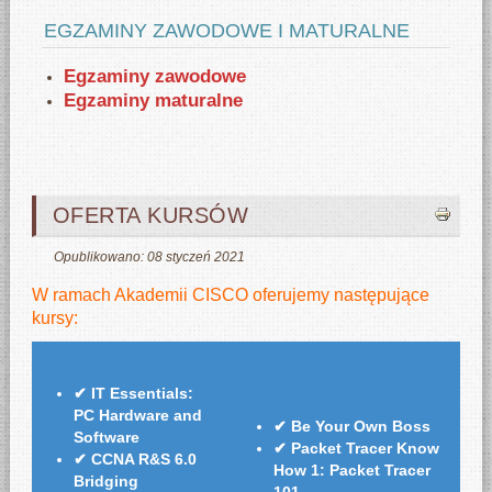
EGZAMINY ZAWODOWE I MATURALNE
Egzaminy zawodowe
Egzaminy maturalne
OFERTA KURSÓW
Opublikowano: 08 styczeń 2021
W ramach Akademii CISCO oferujemy następujące
kursy:
✔
IT Essentials:
PC Hardware and
✔
Be Your Own Boss
Software
✔
Packet Tracer Know
✔
CCNA R&S 6.0
How 1: Packet Tracer
Bridging