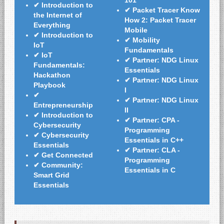
101
✔
Introduction to
✔
Packet Tracer Know
the Internet of
How 2: Packet Tracer
Everything
Mobile
✔
Introduction to
✔
Mobility
IoT
Fundamentals
✔
IoT
✔
Partner: NDG Linux
Fundamentals:
Essentials
Hackathon
✔
Partner: NDG Linux
Playbook
I
✔
✔
Partner: NDG Linux
Entrepreneurship
II
✔
Introduction to
✔
Partner: CPA -
Cybersecurity
Programming
✔
Cybersecurity
Essentials in C++
Essentials
✔
Partner: CLA -
✔
Get Connected
Programming
✔
Community:
Essentials in C
Smart Grid
Essentials