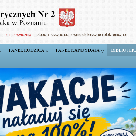
co nas wyroznia
Specjalistyczne pracownie elektryczne i elektroniczne
PANEL RODZICA
PANEL KANDYDATA
BIBLIOTEK
5 Pracowni
komputerowych
T.
Pracownie wyposażone w markowy sprzęt firm