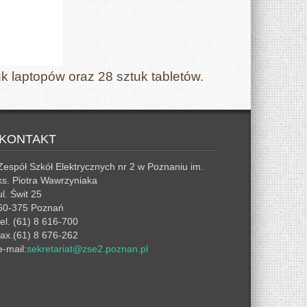
k laptopów oraz 28 sztuk tabletów.
KONTAKT
Zespół Szkół Elektrycznych nr 2 w Poznaniu im.
ks. Piotra Wawrzyniaka
ul. Świt 25
60-375 Poznań
tel. (61) 8 616-700
fax.(61) 8 676-262
e-mail:
sekretariat@zse2.poznan.pl