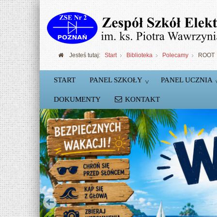
Jesteś tutaj:
Start
Biblioteka
Polecamy
ROOT
START
PANEL SZKOŁY
PANEL UCZNIA
DOKUMENTY
KONTAKT
Szkolne Koło Robotyki
Podstawy konstruowania robotów Lego NX