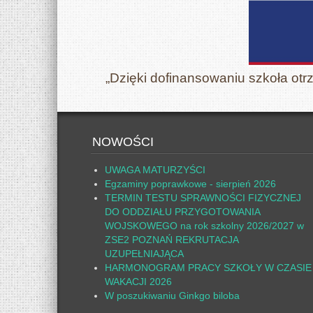
„Dzięki dofinansowaniu szkoła otr
NOWOŚCI
UWAGA MATURZYŚCI
Egzaminy poprawkowe - sierpień 2026
TERMIN TESTU SPRAWNOŚCI FIZYCZNEJ
DO ODDZIAŁU PRZYGOTOWANIA
WOJSKOWEGO na rok szkolny 2026/2027 w
ZSE2 POZNAŃ REKRUTACJA
UZUPEŁNIAJĄCA
HARMONOGRAM PRACY SZKOŁY W CZASIE
WAKACJI 2026
W poszukiwaniu Ginkgo biloba