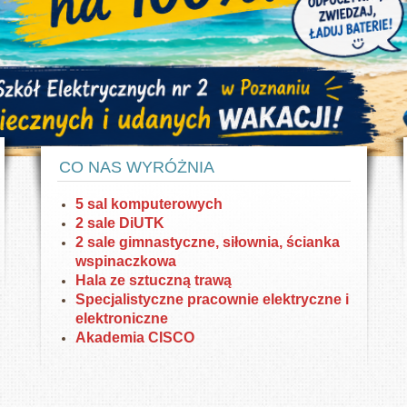
HP oraz DELL. W pracowniach DiUTK drukarki
Nowoczesny sprzęt
3D.
inał
Dysponujemy nowoczesnym sprzętem w
Pok
pracowniach elektrycznych i elektronicznych
CO NAS WYRÓŻNIA
5 sal komputerowych
2 sale DiUTK
2 sale gimnastyczne, siłownia, ścianka
wspinaczkowa
Hala ze sztuczną trawą
Specjalistyczne pracownie elektryczne i
elektroniczne
Akademia CISCO