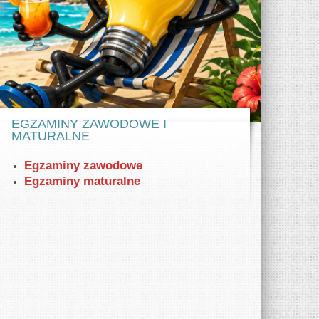
w ZSE
az samochodów elektrycznych Tesla model
X i S. Zaprezentowano też VW eGolf.
EGZAMINY ZAWODOWE I
MATURALNE
Egzaminy zawodowe
Egzaminy maturalne