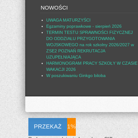
NOWOŚCI
UWAGA MATURZYŚCI
Egzaminy poprawkowe - sierpień 2026
TERMIN TESTU SPRAWNOŚCI FIZYCZNEJ
DO ODDZIAŁU PRZYGOTOWANIA
WOJSKOWEGO na rok szkolny 2026/2027 w
ZSE2 POZNAŃ REKRUTACJA
UZUPEŁNIAJĄCA
HARMONOGRAM PRACY SZKOŁY W CZASIE
WAKACJI 2026
W poszukiwaniu Ginkgo biloba
PRZEKAŻ
1%