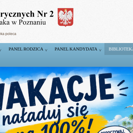
eka poleca
PANEL RODZICA
PANEL KANDYDATA
BIBLIOTEK
5 Pracowni
komputerowych
T.
Pracownie wyposażone w markowy sprzęt firm