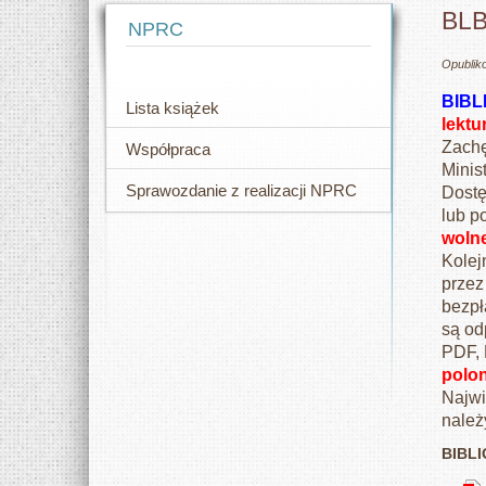
BL
NPRC
Opublik
BIBL
Lista książek
lektu
Zachę
Współpraca
Minis
Sprawozdanie z realizacji NPRC
Dostę
lub p
wolne
Kolej
przez
bezpł
są od
PDF, 
polon
Najwi
należ
BIBL