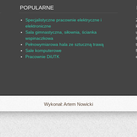
POPULARNE
Specjalistyczne pracownie elektryczne i
elektroniczne
Sala gimnastyczna, siłownia, ścianka
wspinaczkowa
Pełnowymiarowa hala ze sztuczną trawą
Sale komputerowe
Pracownie DiUTK
Wykonał: Artem Nowicki