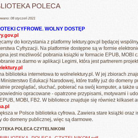
BLIOTEKA POLECA
owano: 08 styczeń 2021
IOTEKI CYFROWE. WOLNY DOSTĘP
ry.gov.pl
camy do korzystania z platformy lektury.gov.pl będącej wspól
terstwa Cyfryzacji. Na platformie dostępne są w formie elektro
pna jest możliwość pobrania książki w formacie EPUB, MOBI cz
obranie za darmo w aplikacji Legimi, która jest partnerem projek
lektury.pl
na biblioteka internetowa to wolnelektury.pl. W jej zbiorach zna
 Ministerstwo Edukacji Narodowej, które trafiły już do domeny 
atnie przeglądać, słuchać, pobierać na swój komputer, a także 
powiednio opracowane - opatrzone przypisami, motywami i udos
EPUB, MOBI, FB2. W bibliotece znajduje się również kilkaset 
a.pl
ększa w Polsce biblioteka cyfrowa. Zawiera stare książki oraz i
y do domeny publicznej, więc są darmowe.
IOTEKA POLECA CZYTELNIKOM