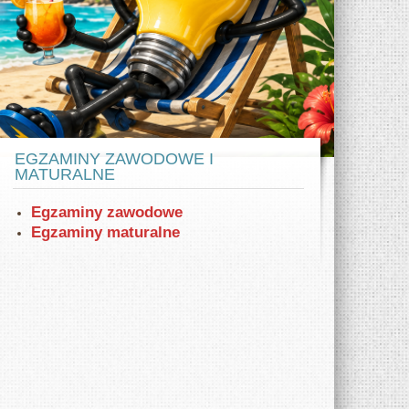
w ZSE
az samochodów elektrycznych Tesla model
X i S. Zaprezentowano też VW eGolf.
EGZAMINY ZAWODOWE I
MATURALNE
Egzaminy zawodowe
Egzaminy maturalne