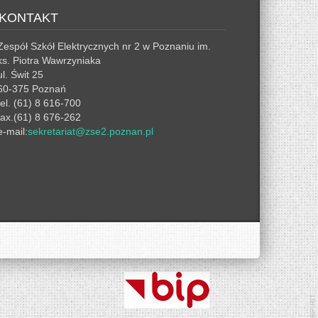
KONTAKT
Zespół Szkół Elektrycznych nr 2 w Poznaniu im.
ks. Piotra Wawrzyniaka
ul. Świt 25
60-375 Poznań
tel. (61) 8 616-700
fax.(61) 8 676-262
e-mail:
sekretariat@zse2.poznan.pl