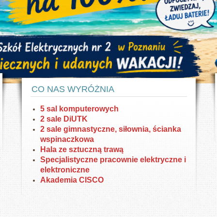
HP oraz DELL. W pracowniach DiUTK drukarki
Nowoczesny sprzęt
3D.
inał
Dysponujemy nowoczesnym sprzętem w
Pok
pracowniach elektrycznych i elektronicznych
CO NAS WYRÓŻNIA
5 sal komputerowych
2 sale DiUTK
2 sale gimnastyczne, siłownia, ścianka
wspinaczkowa
Hala ze sztuczną trawą
Specjalistyczne pracownie elektryczne i
elektroniczne
Akademia CISCO