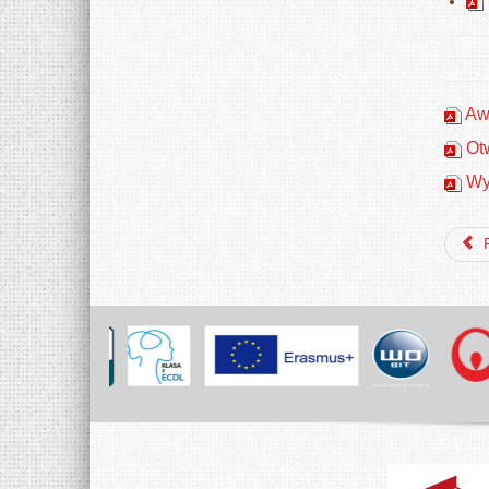
Awa
Otw
Wyb