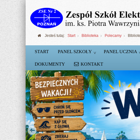
Jesteś tutaj:
Start
Biblioteka
Polecamy
Blbliot
START
PANEL SZKOŁY
PANEL UCZNIA
DOKUMENTY
KONTAKT
Szkolne Koło Robotyki
Podstawy konstruowania robotów Lego NX